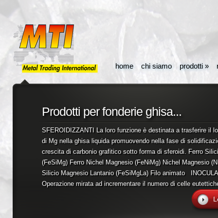
home
chi siamo
prodotti
»
Prodotti per fonderie ghisa...
SFEROIDIZZANTI La loro funzione è destinata a trasferire il l
di Mg nella ghisa liquida promuovendo nella fase di solidificazi
crescita di carbonio grafitico sotto forma di sferoidi. Ferro Sil
(FeSiMg) Ferro Nichel Magnesio (FeNiMg) Nichel Magnesio (N
Silicio Magnesio Lantanio (FeSiMgLa) Filo animato INOCUL
Operazione mirata ad incrementare il numero di celle eutettiche
L