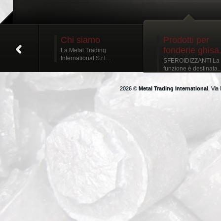
Chi siamo
Prodotti per
fonderie ghisa.
La Metal Trading
International S.r.l....
SFEROIDIZZANTI La 
funzione è destinata..
2026 ©
Metal Trading International
, Via